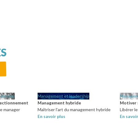
icacement
on
ie de
ES
agement
actuels
e gestion de
dership
Management et leadership
Manageme
nantes
ectionnement
Management hybride
Motiver 
iation
de manager
Maîtriser l'art du management hybride
Libérer l
confiance
En savoir plus
En savoi