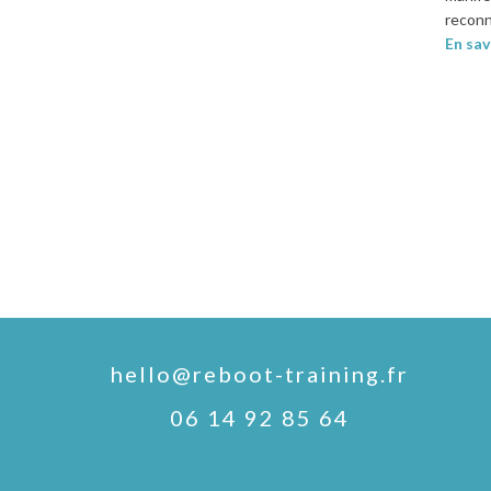
recon
En sav
hello@reboot-training.fr
06 14 92 85 64