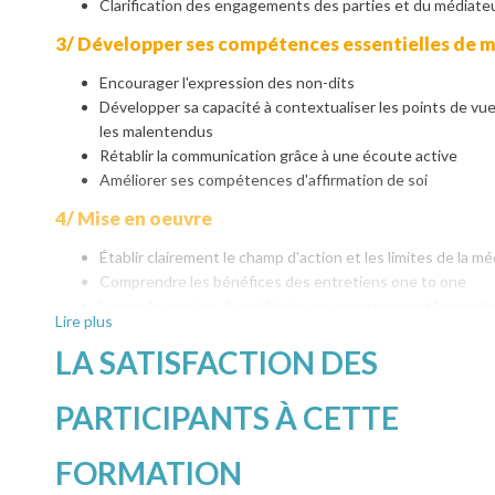
Clarification des engagements des parties et du médiate
3/ Développer ses compétences essentielles de 
Encourager l'expression des non-dits
Développer sa capacité à contextualiser les points de vue 
les malentendus
Rétablir la communication grâce à une écoute active
Améliorer ses compétences d'affirmation de soi
4/ Mise en oeuvre
Établir clairement le champ d'action et les limites de la mé
Comprendre les bénéfices des entretiens one to one
Lancer la session de médiation en encourageant les parti
Lire plus
exposer factuellement les motifs du conflit
LA SATISFACTION DES
Réagir avec une écoute active aux mots, aux expressions
émotions pouvant aider à la résolution du conflit
Guider les parties vers la recherche d'un accord et la con
PARTICIPANTS À CETTE
plan d'action
Conclure la médiation et en évaluer les résultats
FORMATION
5/ Anticiper les conflits grâce aux outils de la mé