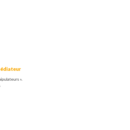
médiateur
ipulateurs ».
s