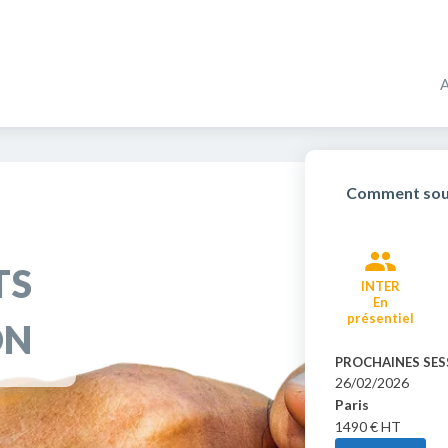
Comment souh
DÉVELOPPEMENT PE
UNICATION - RELATIONNEL
PROFESSIONNEL
TS
Communication
INTER
Formations Techniques de coa
nalyse Transactionnelle
En
Formations Intelligence émotio
présentiel
ON
Formations Connaissance de so
PROCHAINES SES
26/02/2026
Paris
1490
€ HT