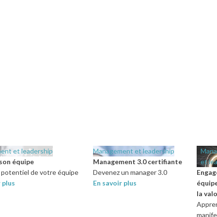
nt et leadership
Management et leadership
Mana
son équipe
Management 3.0 certifiante
et le
e potentiel de votre équipe
Devenez un manager 3.0
Engag
r plus
En savoir plus
équipe
la val
Appre
manife